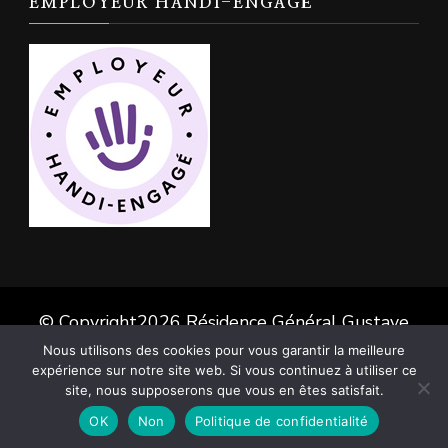
EMPLOYEUR HANDI-ENGAGÉ
© Copyright2026
Résidence Général Gustave
PEDOYA
. Tous droits réservés. Chic Lite |
Nous utilisons des cookies pour vous garantir la meilleure
expérience sur notre site web. Si vous continuez à utiliser ce
Developed By
Rara Themes
. Powered by
site, nous supposerons que vous en êtes satisfait.
WordPress
.
OK
Non
Politique de confidentialité